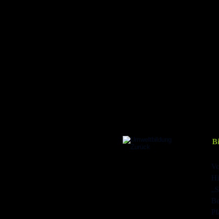
Bi
Vo
Hi
„S
Be
Pf